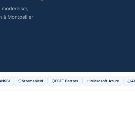
 moderniser,
n à Montpellier
ANSSI
Stormshield
ESET Partner
Microsoft Azure
Al