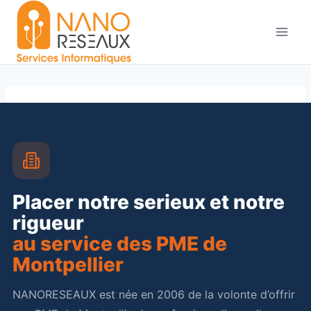
Aller
au
contenu
Placer notre serieux et notre
rigueur
au service des PME de
Montpellier
NANORESEAUX est née en 2006 de la volonte d’offrir